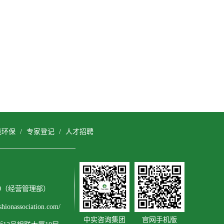
能环保
/
专家登记
/
人才招聘
3600（经营管理部）
onassociation.com/
中实咨询集团
官网手机版