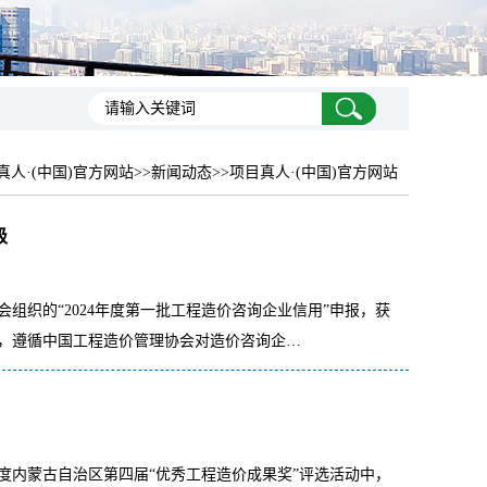
真人·(中国)官方网站
>>新闻动态>>项目真人·(中国)官方网站
级
组织的“2024年度第一批工程造价咨询企业信用”申报，获
来，遵循中国工程造价管理协会对造价咨询企…
年度内蒙古自治区第四届“优秀工程造价成果奖”评选活动中，