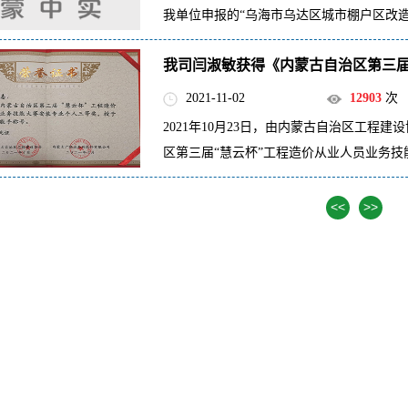
我单位申报的“乌海市乌达区城市棚户区改
我司闫淑敏获得《内蒙古自治区第三届
2021-11-02
12903
次
2021年10月23日，由内蒙古自治区工
区第三届“慧云杯”工程造价从业人员业务
<<
>>