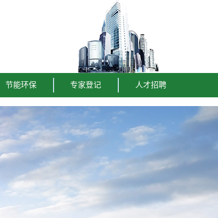
节能环保
专家登记
人才招聘