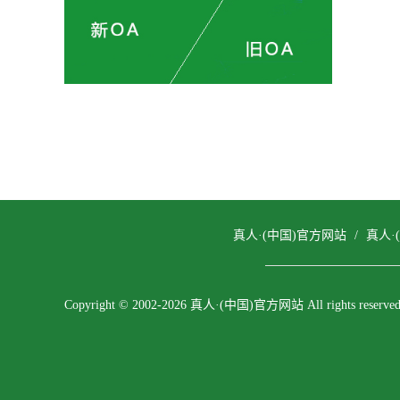
真人·(中国)官方网站
/
真人·
Copyright © 2002-2026 真人·(中国)官方网站 All rights reserved