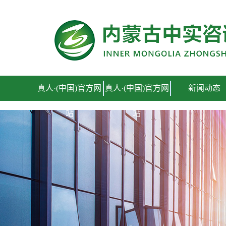
真人·(中国)官方网站
真人·(中国)官方网
真人·(中国)官方网
新闻动态
站
站