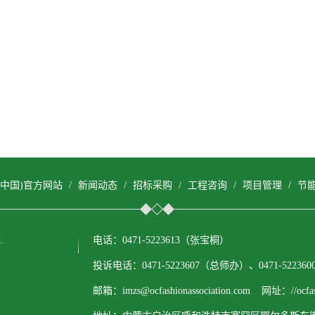
(中国)官方网站
/
新闻动态
/
招标采购
/
工程咨询
/
项目管理
/
节
.
电话：0471-5223613（张宝桐）
投诉电话：0471-5223607（总师办）、0471-522
邮箱：imzs@ocfashionassociation.com 网址：//ocfashi