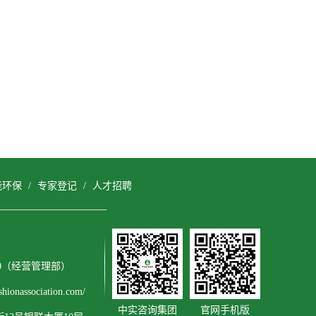
能环保
/
专家登记
/
人才招聘
3600（经营管理部）
onassociation.com/
中实咨询集团
官网手机版