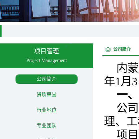
公司简介
项目管理
Project Management
内蒙
年1月
公司简介
一、
资质荣誉
公司
行业地位
理、工
专业团队
项目