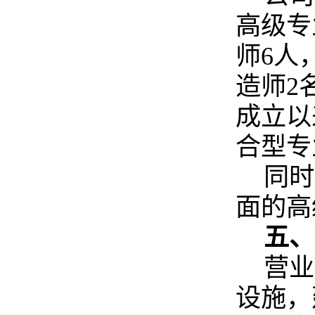
高级专
师6人
造师2
成立以
合型专
同时
面的高
五、
营业
设施，