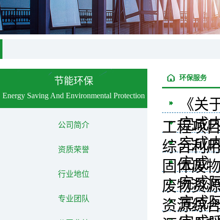
环保服务
节能环保
Energy Saving And Environmental Protection
《关
完成
工程项
公司简介
完成内
综合利
资质荣誉
完成
固体废
行业地位
完成
废物资
专业团队
完成
资源综