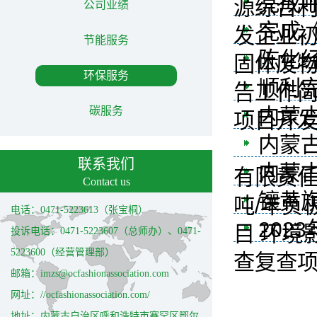
完成
源综合
公司业绩
完成
发企业
节能服务
陈化
固体废
环保服务
顺利
告工作
碳服务
内蒙
项目开
内蒙
联系我们
内蒙
有限责
Contact us
镶黄
吨/年负
电话：0471-5223613（张宝桐）
20
目 环境
投诉电话：0471-5223607（总师办）、0471-
5223600（经营管理部）
查复查
邮箱：imzs@ocfashionassociation.com
网址：//ocfashionassociation.com/
地址：内蒙古自治区呼和浩特市赛罕区鄂尔