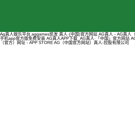
Ag真人娱乐平台,aggames凯发
真人·(中国)官方网站
AG真人 - AG真
手机app官方版免费安装
AG真人APP下载_AG真人·「中国」官方网站
A
（官方）网址 - APP STORE
AG（中国官方网站）真人-控股有限公司