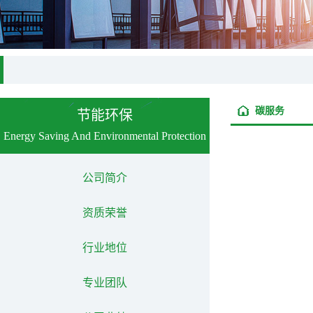
碳服务
节能环保
Energy Saving And Environmental Protection
公司简介
资质荣誉
行业地位
专业团队