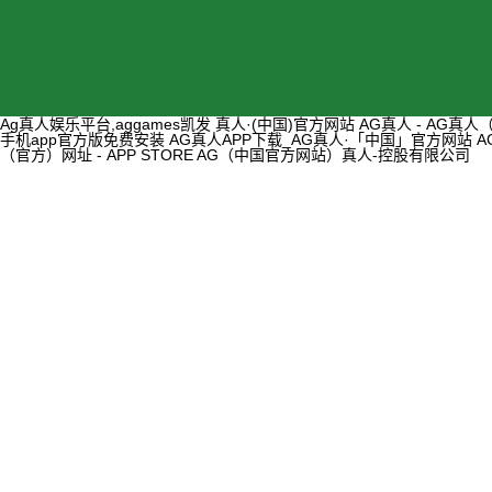
Ag真人娱乐平台,aggames凯发
真人·(中国)官方网站
AG真人 - AG真
手机app官方版免费安装
AG真人APP下载_AG真人·「中国」官方网站
A
（官方）网址 - APP STORE
AG（中国官方网站）真人-控股有限公司