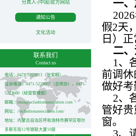
一、
分真人·(中国)官方网站
20
通知公告
假2天
文化活动
日）正
二、
联系我们
1、
Contact us
前调休
电话：0471-5223613（张宝桐）
做好考
投诉电话：0471-5223607（总师办）、0471-
5223600（经营管理部）
2、
邮箱：imzs@ocfashionassociation.com
管好贵
网址：//ocfashionassociation.com/
窗。
地址：内蒙古自治区呼和浩特市赛罕区鄂尔
多斯东街12号银联大厦10层
3、