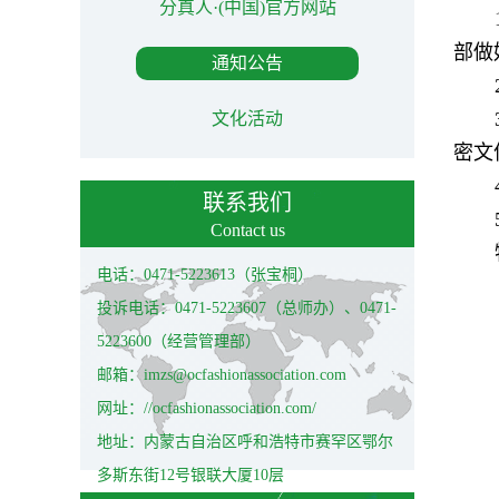
分真人·(中国)官方网站
部做
通知公告
文化活动
密文
联系我们
Contact us
电话：0471-5223613（张宝桐）
投诉电话：0471-5223607（总师办）、0471-
5223600（经营管理部）
邮箱：imzs@ocfashionassociation.com
网址：//ocfashionassociation.com/
地址：内蒙古自治区呼和浩特市赛罕区鄂尔
多斯东街12号银联大厦10层