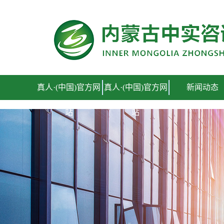
真人·(中国)官方网站
真人·(中国)官方网
真人·(中国)官方网
新闻动态
站
站