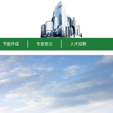
节能环保
专家登记
人才招聘