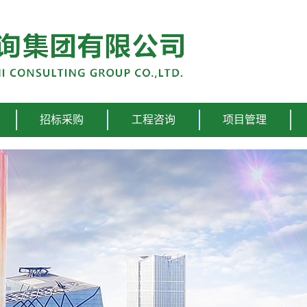
招标采购
工程咨询
项目管理