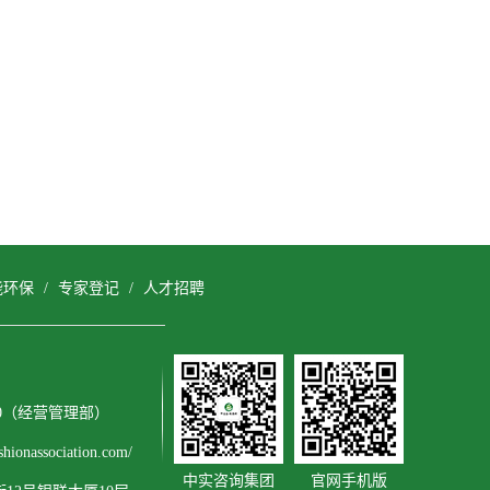
能环保
/
专家登记
/
人才招聘
3600（经营管理部）
onassociation.com/
中实咨询集团
官网手机版