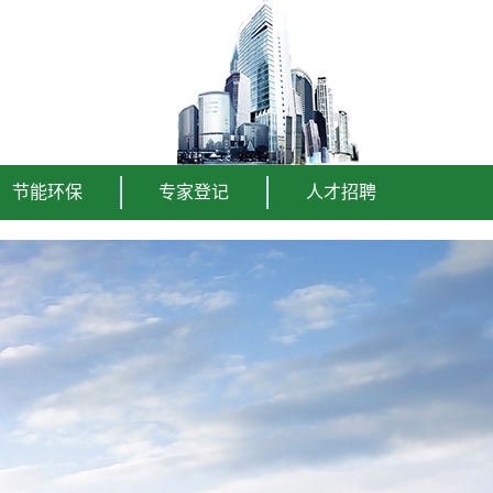
节能环保
专家登记
人才招聘