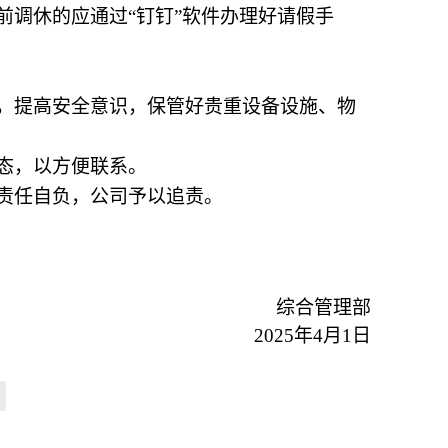
前调休的应通过“钉钉”软件办理好请假手
，提高安全意识，保管好贵重设备设施、物
态，以方便联系。
责任自负，公司予以追责。
综合管理部
2025年4月1日