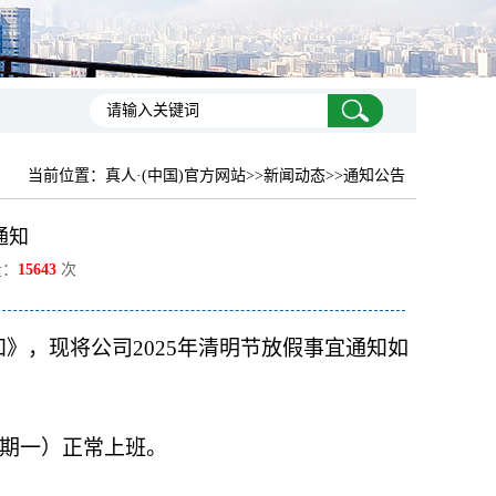
当前位置：
真人·(中国)官方网站
>>新闻动态>>通知公告
通知
量：
15643
次
知》，现将公司2025年清明节放假事宜通知如
（星期一）正常上班。