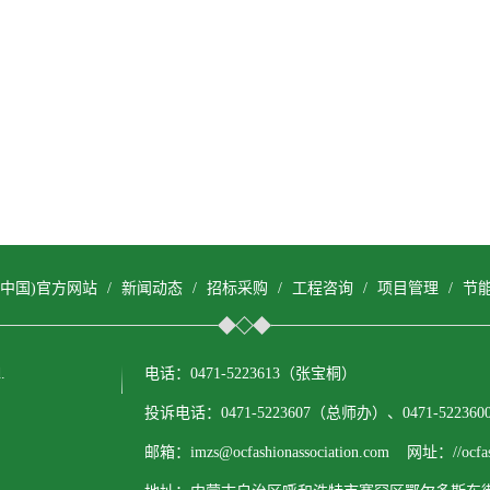
(中国)官方网站
/
新闻动态
/
招标采购
/
工程咨询
/
项目管理
/
节
.
电话：0471-5223613（张宝桐）
投诉电话：0471-5223607（总师办）、0471-522
邮箱：imzs@ocfashionassociation.com 网址：//ocfashi