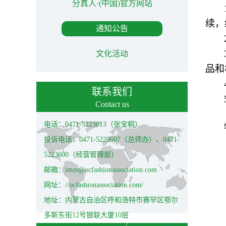
分真人·(中国)官方网站
续，
通知公告
文化活动
品和
联系我们
Contact us
电话：0471-5223613（张宝桐）
投诉电话：0471-5223607（总师办）、0471-
5223600（经营管理部）
邮箱：imzs@ocfashionassociation.com
网址：//ocfashionassociation.com/
地址：内蒙古自治区呼和浩特市赛罕区鄂尔
多斯东街12号银联大厦10层