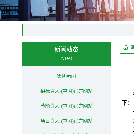
新闻动态
News
集团新闻
招标真人·(中国)官方网站
下：
节能真人·(中国)官方网站
项目真人·(中国)官方网站