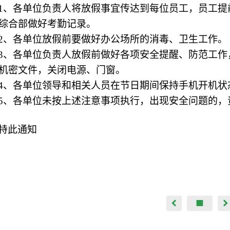
1、各单位负责人将放假事宜传达到每位员工，员工提
综合部做好考勤记录。
2、各单位放假前要做好办公场所的消毒、卫生工作。
3、各单位负责人放假前做好各项安全提醒、防范工作
机密文件，关闭电源、门窗。
4、各单位领导和相关人员在节日期间保持手机开机状
5、各单位未按上述注意事项执行，出现安全问题的，
特此通知