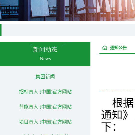
通知公告
新闻动态
News
集团新闻
招标真人·(中国)官方网站
根据
节能真人·(中国)官方网站
通知》
项目真人·(中国)官方网站
下：