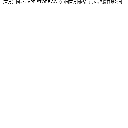
（官方）网址 - APP STORE
AG（中国官方网站）真人-控股有限公司