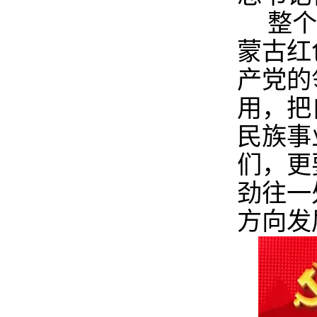
整个
蒙古红
产党的
用，把
民族事
们，更
劲往一
方向发