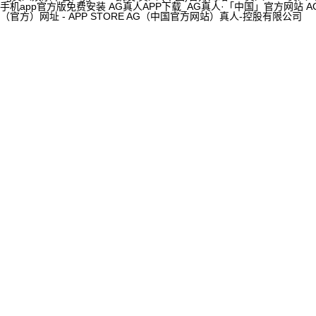
手机app官方版免费安装
AG真人APP下载_AG真人·「中国」官方网站
A
（官方）网址 - APP STORE
AG（中国官方网站）真人-控股有限公司