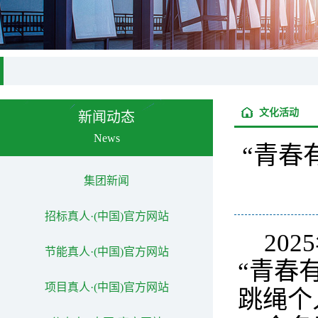
文化活动
新闻动态
News
“青春
集团新闻
招标真人·(中国)官方网站
20
节能真人·(中国)官方网站
“青春
项目真人·(中国)官方网站
跳绳个