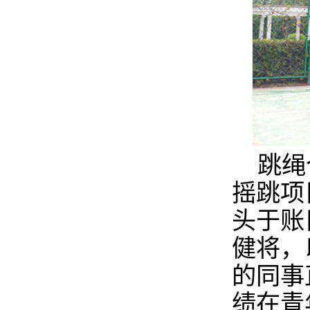
跳绳
摇跳项
头于账
健将，
的同事
绩在青