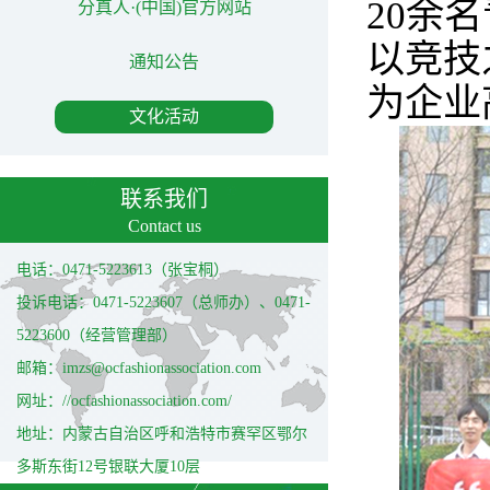
20余
分真人·(中国)官方网站
以竞技
通知公告
为企业
文化活动
联系我们
Contact us
电话：0471-5223613（张宝桐）
投诉电话：0471-5223607（总师办）、0471-
5223600（经营管理部）
邮箱：imzs@ocfashionassociation.com
网址：//ocfashionassociation.com/
地址：内蒙古自治区呼和浩特市赛罕区鄂尔
多斯东街12号银联大厦10层