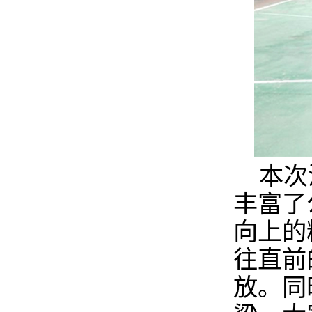
本次
丰富了
向上的
往直前
放。同