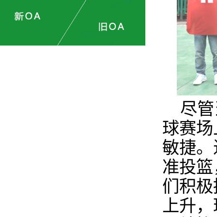
尽管
球赛场
敏捷。
准投篮
们积极
上升，