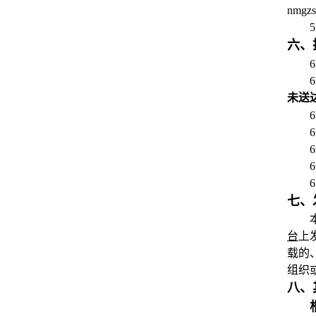
nm
六、
未送
6
七、
台
上
载的
组织
八、