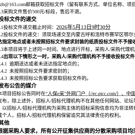
gzszb@163.com邮箱获取招标文件（留有联系方式、单位名称
5.3采购文件售价500元/标段，售后不退。
投标文件的递交
2026年5月13日9时30分
6.1投标文件递交截止时间：
6.2投标文件的递交：须现场递交至内蒙古呼和浩特市赛罕区鄂尔多
达指定地点或者未按照招标文件要求封装的纸质投标文件不予接
6.3本项目将于上述同一时间、地点进行开标，
采购人/采购代理
.4
出现以下情形之一时，采购人/采购代理机构不予接收投标文件
6.4.1 逾期送达或者未送达指定地点的；
6.4.2 未按照招标文件要求密封的；
6.4.3 未按照招标公告要求获取招标文件的。
发布公告的媒介
本项目招标公告同时在
“人保e采”外网门户（//ec.picc.co
发布，除上述外，招标人/招标代理机构不在其他任何网站、论
、以招标人/招标代理机构为采购主体的招标采购信息均为非法
或个人，招标人/招标代理机构保留追究其法律责任的权利。
其他
根据采购人要求，所有公开征集供应商的分散采购项目均须通过"人保