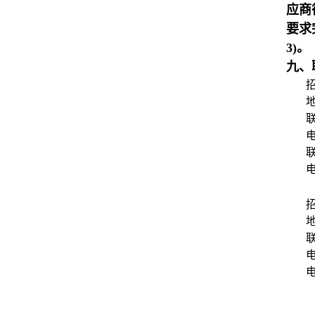
应商
要求
3)。
九、
电
电
电
电