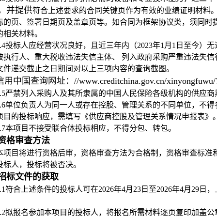
，并提供
符合上述要求的合同关键页作为有效的业绩证明材料。
标的页、签署日期页及盖章页等。如合同为框架协议类，须同时
的相关材料。
3.4投标人应经营状况良好，且近三年内（2023年1月1日至今
被执行人、重大税收违法失信主体、 列入政府采购严重违法失
文件递交截止之日期间对以上三项内容的查询截图。
信用中国查询网址：//www.creditchina.gov.cn/xinyongfuwu/?
3.5严禁列入采购人及其所隶属的中国人民保险各级机构的供应
3.6单位负责人为同一人或存在控股、管理关系的不同单位，不得
项目的投标响应，需填写《供应商控股及管理关系情况申报表》
3.7本项目不接受联合体投标相应，不得分包、转包。
资格审查方法
本项目将进行资格后审，资格审查方法为合格制，资格审查标准和
投标人，投标将被否决。
招标文件的获取
5.1符合上述条件的投标人可在2026年4月23日至2026年4月29
。
5.2拟报名参加本项目的投标人，将报名所需材料逐页复印加盖公