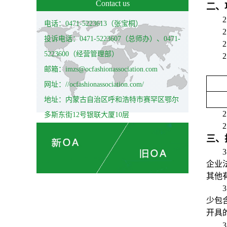
Contact us
二、
电话：0471-5223613（张宝桐）
投诉电话：0471-5223607（总师办）、0471-
5223600（经营管理部）
邮箱：imzs@ocfashionassociation.com
网址：//ocfashionassociation.com/
地址：内蒙古自治区呼和浩特市赛罕区鄂尔
多斯东街12号银联大厦10层
三、
3
企业
其他
少包
开具