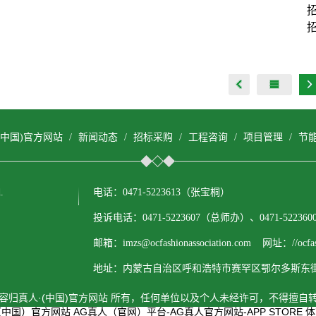
(中国)官方网站
/
新闻动态
/
招标采购
/
工程咨询
/
项目管理
/
节
.
电话：0471-5223613（张宝桐）
投诉电话：0471-5223607（总师办）、0471-522
邮箱：imzs@ocfashionassociation.com 网址：//ocfashi
地址：内蒙古自治区呼和浩特市赛罕区鄂尔多斯东街1
容归真人·(中国)官方网站 所有，任何单位以及个人未经许可，不得擅自
人（中国）官方网站
AG真人（官网）平台-AG真人官方网站-APP STORE
体