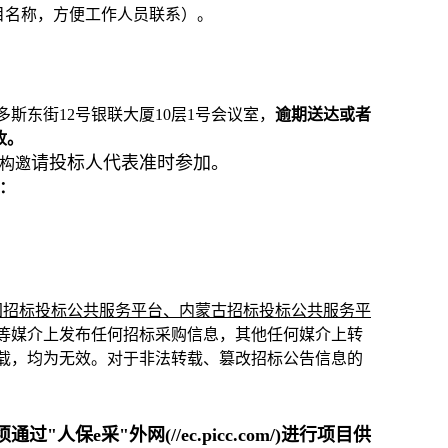
、项目名称，方便工作人员联系）。
斯东街12号银联大厦10层1号会议室，
逾期送达或者
收。
请投标人代表准时参加。
机构邀
：
m/）、中国招标投标公共服务平台、内蒙古招标投标公共服务平
坛等媒介上发布任何招标采购信息，其他任何媒介上转
转载，均为无效。对于非法转载、篡改招标公告信息的
e采"外网(//ec.picc.com/)进行项目供