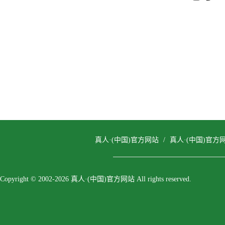
真人·(中国)官方网站
/
真人·(中国)官
Copyright © 2002-2026 真人·(中国)官方网站 All rights reserved.