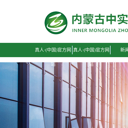
真人·(中国)官方网站
真人·(中国)官方网
真人·(中国)官方网
新
站
站