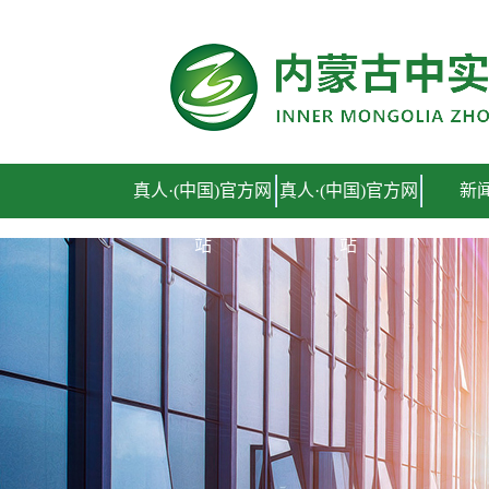
真人·(中国)官方网站
真人·(中国)官方网
真人·(中国)官方网
新
站
站