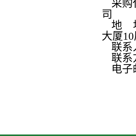
采购
司
地 
大厦10
联系
联系方
电子邮