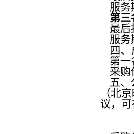
服务
第三
最后报
服务
四、
第一
采购
五、
（北京
议，可