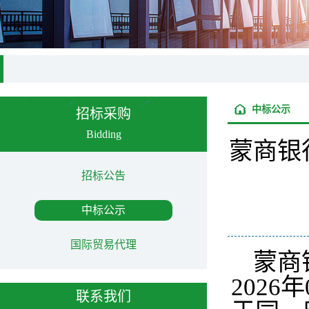
中标公示
招标采购
Bidding
蒙商银
招标公告
中标公示
国际贸易代理
蒙商
202
联系我们