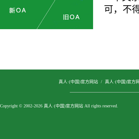
可，不
真人·(中国)官方网站
/
真人·(中国)官
Copyright © 2002-2026 真人·(中国)官方网站 All rights reserved.