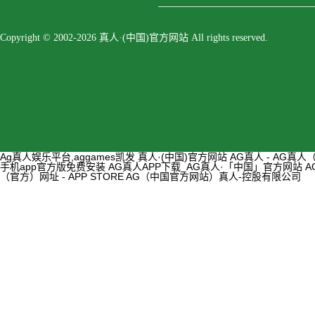
Copyright © 2002-2026 真人·(中国)官方网站 All rights reserved.
Ag真人娱乐平台,aggames凯发
真人·(中国)官方网站
AG真人 - AG真
手机app官方版免费安装
AG真人APP下载_AG真人·「中国」官方网站
A
（官方）网址 - APP STORE
AG（中国官方网站）真人-控股有限公司