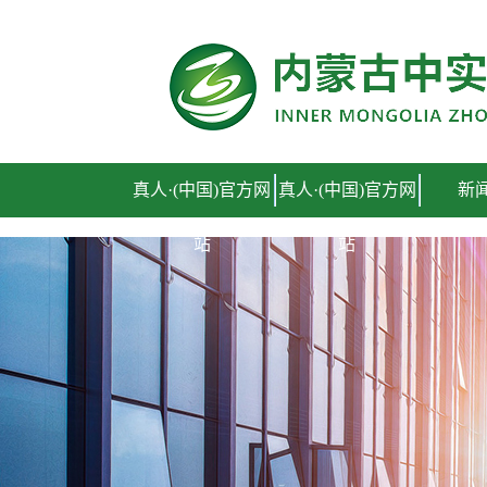
真人·(中国)官方网站
真人·(中国)官方网
真人·(中国)官方网
新
站
站