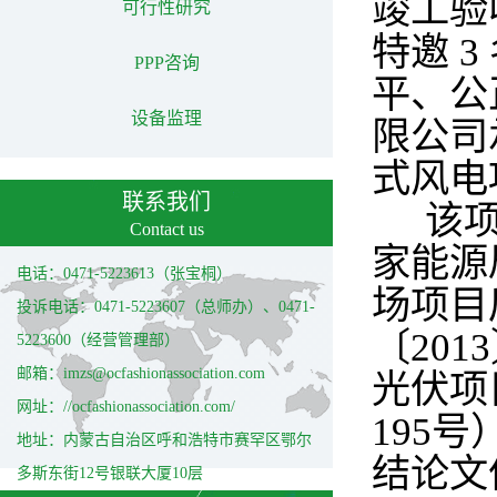
竣工验
可行性研究
特邀 
PPP咨询
平、公
设备监理
限公司
式风电
联系我们
该
Contact us
家能源
电话：0471-5223613（张宝桐）
场项目
投诉电话：0471-5223607（总师办）、0471-
〔20
5223600（经营管理部）
邮箱：imzs@ocfashionassociation.com
光伏项
网址：//ocfashionassociation.com/
195
地址：内蒙古自治区呼和浩特市赛罕区鄂尔
结论文
多斯东街12号银联大厦10层