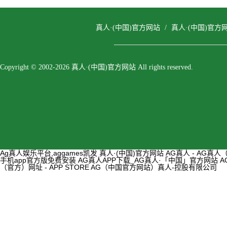
真人·(中国)官方网站
/
真人·(中国)官
Copyright © 2002-2026 真人·(中国)官方网站 All rights reserved.
Ag真人娱乐平台,aggames凯发
真人·(中国)官方网站
AG真人 - AG真
手机app官方版免费安装
AG真人APP下载_AG真人·「中国」官方网站
A
（官方）网址 - APP STORE
AG（中国官方网站）真人-控股有限公司