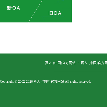
真人·(中国)官方网站
/
真人·(中国)官
Copyright © 2002-2026 真人·(中国)官方网站 All rights reserved.