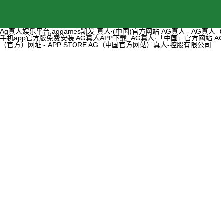
Ag真人娱乐平台,aggames凯发
真人·(中国)官方网站
AG真人 - AG真
手机app官方版免费安装
AG真人APP下载_AG真人·「中国」官方网站
A
（官方）网址 - APP STORE
AG（中国官方网站）真人-控股有限公司