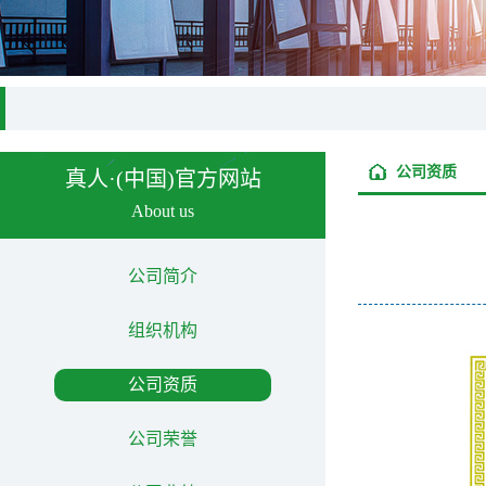
公司资质
真人·(中国)官方网站
About us
公司简介
组织机构
公司资质
公司荣誉