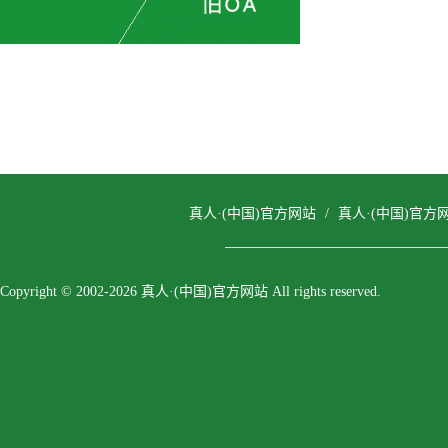
真人·(中国)官方网站
/
真人·(中国)官
Copyright © 2002-2026 真人·(中国)官方网站 All rights reserved.