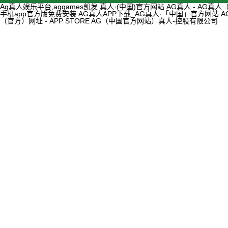
Ag真人娱乐平台,aggames凯发
真人·(中国)官方网站
AG真人 - AG真
手机app官方版免费安装
AG真人APP下载_AG真人·「中国」官方网站
A
（官方）网址 - APP STORE
AG（中国官方网站）真人-控股有限公司