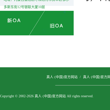
多斯东街12号银联大厦10层
真人·(中国)官方网站
/
真人·(中国)官
Copyright © 2002-2026 真人·(中国)官方网站 All rights reserved.