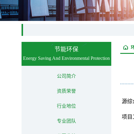
节能环保
Energy Saving And Environmental Protection
公司简介
资质荣誉
源综
行业地位
项目
专业团队