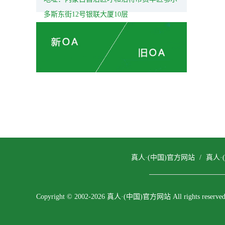
多斯东街12号银联大厦10层
真人·(中国)官方网站
/
真人·
Copyright © 2002-2026 真人·(中国)官方网站 All rights reserved