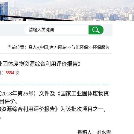
当前位置：
真人·(中国)官方网站
>>节能环保>>环保服务
业固体废物资源综合利用评价报告》
量：
5554
次
018年第26号）文件及《国家工业固体废物资
目评价。
物资源综合利用评价报告》为该批次项目之一，
。
撰稿人：刘水霞