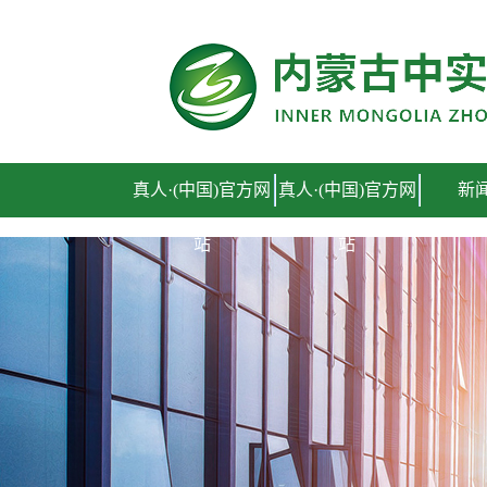
真人·(中国)官方网站
真人·(中国)官方网
真人·(中国)官方网
新
站
站