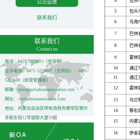
4
包头
公司业绩
5
包头
联系我们
6
乌海
7
巴林
联系我们
8
巴林
Contact us
9
霍林
电话：0471-5223613（张宝桐）
10
通辽
投诉电话：0471-5223607（总师办）、0471-
11
通辽
5223600（经营管理部）
12
霍林
邮箱：imzs@ocfashionassociation.com
网址：//ocfashionassociation.com/
13
乌兰
地址：内蒙古自治区呼和浩特市赛罕区鄂尔
14
察右
多斯东街12号银联大厦10层
15
内蒙
16
伊金