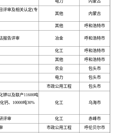
电力
内蒙古
目评审及相关认定(专
其他
内蒙古
其他
呼和浩特市
估报告评审
冶金
呼和浩特市
化工
呼和浩特市
其他
呼和浩特市
农业
包头市
电力
包头市
市政公用工程
包头市
化钾以及联产11600吨
钙、10000吨30%
化工
乌海市
研评审
化工
赤峰市
审
市政公用工程
呼伦贝尔市