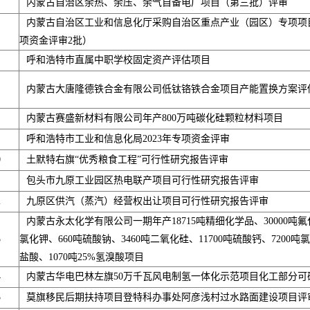
内蒙古自治区余热、余压、余气自备电厂项目（第三批）评审
内蒙古自治区工业和信息化厅采购自治区重点产业（园区）专项项
项资金评审2批）
呼和浩特市直属中职学校固定资产评估项目
内蒙古大唐隆德铁合金有限公司低钛铬铁合金项目产能置换方案评
内蒙古赛盛新材料有限公司年产800万吨碳化硅颗粒材料项目
呼和浩特市工业和信息化局2023年专项资金评审
0
土默特右旗“优秀粮食工程”可行性研究报告评审
包头市九原工业园区热电联产项目可行性研究报告评审
2
九原区供汽（蒸汽）经营权出让项目可行性研究报告评审
内蒙古永太化学有限公司一期年产18715吨精细化学品、30000吨氟
3
氯化钾、660吨硫酸钠、3460吨二氧化硅、11700吨硫酸钙、7200吨氯化
盐酸、1070吨25%氢溴酸项目
4
内蒙古华电巴林左旗50万千瓦风电制氢一体化示范项目化工部分可
5
莫旗移民后期扶持项目登特科办事处阿彦浅村过水路面建设项目评