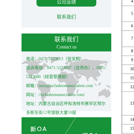
4
公司业绩
5
联系我们
6
联系我们
7
Contact us
8
电话：0471-5223613（张宝桐）
9
投诉电话：0471-5223607（总师办）、0471-
1
5223600（经营管理部）
11
邮箱：imzs@ocfashionassociation.com
1
网址：//ocfashionassociation.com/
1
地址：内蒙古自治区呼和浩特市赛罕区鄂尔
多斯东街12号银联大厦10层
1
1