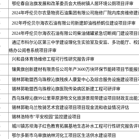
6
鄂伦春自治旗发展和改革委员会大杨树镇人居环境公厕项目评审
7
2024年呼伦贝尔农垦物资石油集团有限公司拖修厂院内库房维修建
8
202年呼伦贝尔海农石油有限公司新建卸油栈桥鹤位建设项目评审
9
2024年呼伦贝尔海农石油有限公司柴油储罐紧急切断阀门建设项目
通辽市科尔沁区第三中学建设理化生实验室及安监、多功能厅、校
0
络办公阅卷系统项目评审
1
兴和县体育场维修工程可行性研究报告评审
2
镶黄旗创新建材有限责任公司年产3600万块环保节能砖项目节能报
3
锡林郭勒盟西乌珠穆沁旗残疾人康复中心及综合服务设施建设项目
4
锡林郭勒盟西乌珠穆沁旗医院传染病区新建工程可研评审
5
西乌珠穆沁旗99公里草原游牧文化旅游景观带建设项目财政支出能
6
锡林郭勒乌兰牧骑艺术宫建设项目项目现金流和收益情况评估
7
锡林浩特市“平安校园”监控建设项目
8
城川镇苏坝海子红色教育拓展基地生态补水工程可行性研究报告评
9
鄂尔多斯市乌审旗纳林河化工项目区生活供水建设项目