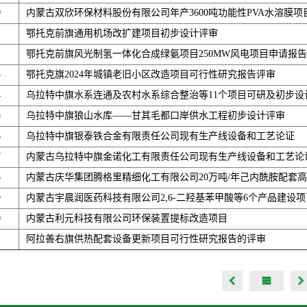
0
内蒙古双欣环保材料股份有限公司年产3600吨功能性PVA水溶膜
1
鄂托克前旗通用机场改扩建项目初步设计评审
2
鄂托克前旗风光制氢一体化合成绿氨项目250MW风电项目申请报
3
鄂托克旗2024年城镇老旧小区改造项目可行性研究报告评审
4
乌拉特中旗水系连通及农村水系综合整治等11个项目可研及初步设
5
乌拉特中旗狼山水库——甘其毛都口岸供水工程初步设计评审
6
乌拉特中旗银泰铁合金有限责任公司现有生产线设备和工艺论证
7
内蒙古乌拉特中旗金诺化工有限责任公司现有生产线设备和工艺论
8
内蒙古庆华集团腾格里精细化工有限公司20万吨/年己内酰胺配套
9
内蒙古宇晨润医药科技有限公司2,6-二羟基苯甲酸等6个产品建设项
0
内蒙古利元科技有限公司环保装置提标改造项目
1
阿拉善右旗供热配套设备更新项目可行性研究报告的评审